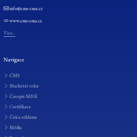
info@cms-cma.cz
www.cms-cma.cz
Více...
Navigace
ČMS
Marketér roku
Časopis M&K
Certifikace
Češi a reklama
Média