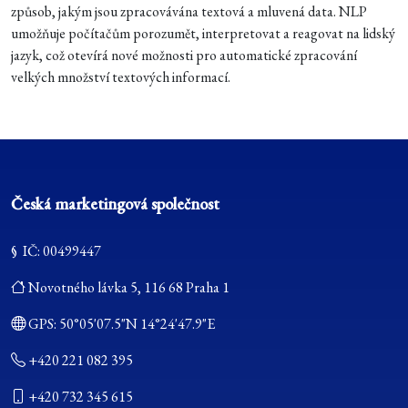
způsob, jakým jsou zpracovávána textová a mluvená data. NLP
umožňuje počítačům porozumět, interpretovat a reagovat na lidský
jazyk, což otevírá nové možnosti pro automatické zpracování
velkých množství textových informací.
Česká marketingová společnost
§ IČ: 00499447
Novotného lávka 5, 116 68 Praha 1
GPS:
50°05'07.5"N 14°24'47.9"E
+420 221 082 395
+420 732 345 615