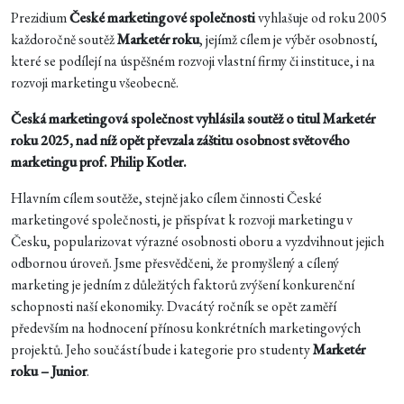
Prezidium
České marketingové společnosti
vyhlašuje od roku 2005
každoročně soutěž
Marketér roku
, jejímž cílem je výběr osobností,
které se podílejí na úspěšném rozvoji vlastní firmy či instituce, i na
rozvoji marketingu všeobecně.
Česká marketingová společnost vyhlásila soutěž o titul Marketér
roku 2025, nad níž opět převzala záštitu osobnost světového
marketingu prof. Philip Kotler.
Hlavním cílem soutěže, stejně jako cílem činnosti České
marketingové společnosti, je přispívat k rozvoji marketingu v
Česku, popularizovat výrazné osobnosti oboru a vyzdvihnout jejich
odbornou úroveň. Jsme přesvědčeni, že promyšlený a cílený
marketing je jedním z důležitých faktorů zvýšení konkurenční
schopnosti naší ekonomiky. Dvacátý ročník se opět zaměří
především na hodnocení přínosu konkrétních marketingových
projektů. Jeho součástí bude i kategorie pro studenty
Marketér
roku – Junior
.