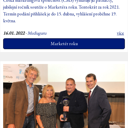
Česká marketingová společnost (ČMS) vyhlašuje již patnáctý,
jubilejní ročník soutěže o Marketéra roku. Tentokrát za rok 2021.
Termín podání přihlášek je do 15. dubna, vyhlášení proběhne 19.
května.
16.01. 2022
-
Mediaguru
více
Marketér roku