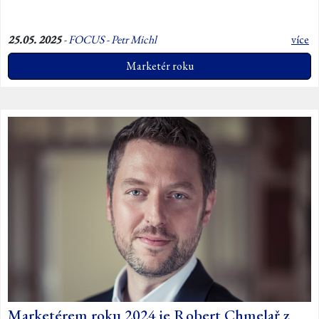
25.05. 2025
-
FOCUS - Petr Michl
více
Marketér roku
Marketérem roku 2024 je Robert Chmelař z