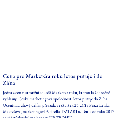
Cena pro Marketéra roku letos putuje i do
Zlína
Jedna z cen v prestižní soutěži Marketér roku, kterou každoročně
vyhlašuje Česká marketingová společnost, letos putuje do Zlína.
Ocenění Duhový delfín převzala ve čtvrtek 23. září v Praze Lenka
Mastešová, marketingová ředitelka DATARTu. Ten je od roku 2017
součástí zlínské společnosti HP TRONIC.