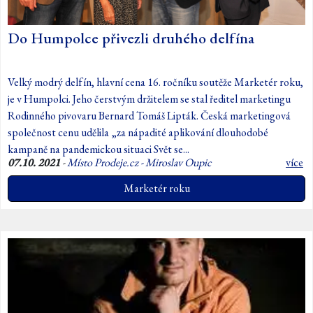
Do Humpolce přivezli druhého delfína
Velký modrý delfín, hlavní cena 16. ročníku soutěže Marketér roku,
je v Humpolci. Jeho čerstvým držitelem se stal ředitel marketingu
Rodinného pivovaru Bernard Tomáš Lipták. Česká marketingová
společnost cenu udělila „za nápadité aplikování dlouhodobé
kampaně na pandemickou situaci Svět se...
07.10. 2021
-
Místo Prodeje.cz - Miroslav Oupic
více
Marketér roku