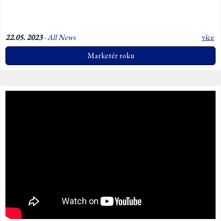
22.05. 2023
-
All News
více
Marketér roku