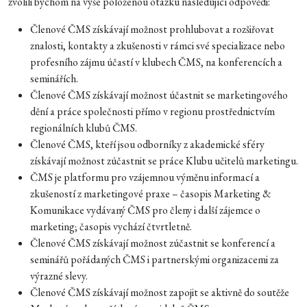
zvolili bychom na výše položenou otázku následující odpovědi:
Členové ČMS získávají možnost prohlubovat a rozšiřovat
znalosti, kontakty a zkušenosti v rámci své specializace nebo
profesního zájmu účastí v klubech ČMS, na konferencích a
seminářích.
Členové ČMS získávají možnost účastnit se marketingového
dění a práce společnosti přímo v regionu prostřednictvím
regionálních klubů ČMS.
Členové ČMS, kteří jsou odborníky z akademické sféry
získávají možnost zúčastnit se práce Klubu učitelů marketingu.
ČMS je platformu pro vzájemnou výměnu informací a
zkušeností z marketingové praxe – časopis Marketing &
Komunikace vydávaný ČMS pro členy i další zájemce o
marketing; časopis vychází čtvrtletně.
Členové ČMS získávají možnost zúčastnit se konferencí a
seminářů pořádaných ČMS i partnerskými organizacemi za
výrazné slevy.
Členové ČMS získávají možnost zapojit se aktivně do soutěže