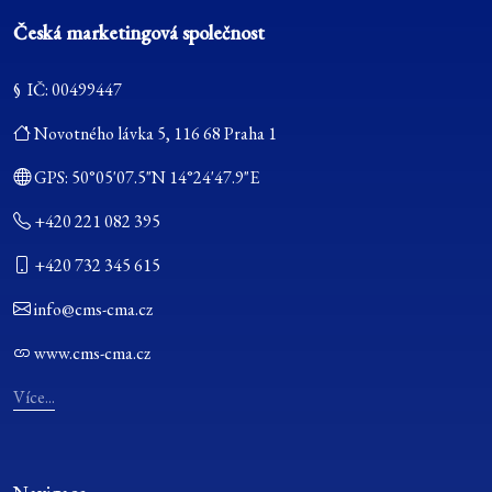
Česká marketingová společnost
§ IČ: 00499447
Novotného lávka 5, 116 68 Praha 1
GPS:
50°05'07.5"N 14°24'47.9"E
+420 221 082 395
+420 732 345 615
info@cms-cma.cz
www.cms-cma.cz
Více...