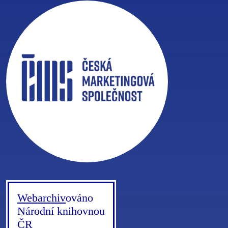
Webarchiv
ováno
Národní knihovnou
ČR