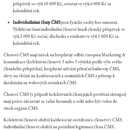
příspěvek ve výši 10 000 Kč, ostatní ve výši 6 000 Kč za
kalendářní rok.
Individuálními členy ČMS
jsou fyzické osoby bez omezení.
Výdělečně činní individuální členové hradí členský příspěvek ve
výši 2 000 Kč ročně, důchodci a studenti ve výši 1 000 Kč za
kalendářní rok.
Členové ČMS mají nárok na bezplatný odběr časopisu Marketing &
komunikace (kolektivní členové 3 nebo 5 výtisků podle výše svého
členského příspěvku), bezplatné užívání příruční knihovny ČMS,
slevy na vložné na konferencích a seminářích ČMS a přístup k
databázím na webových stránkách ČMS.
Členové ČMS (v případě kolektivních členů jejich pověření zástupci)
mají právo zúčastnit se valné hromady a volit nebo být volen do
všech orgánů ČMS.
Kolektivní členové obdrží každoročně osvědčení o členství v ČMS.
Individuální členové obdrží na požádání legitimaci člena ČMS.