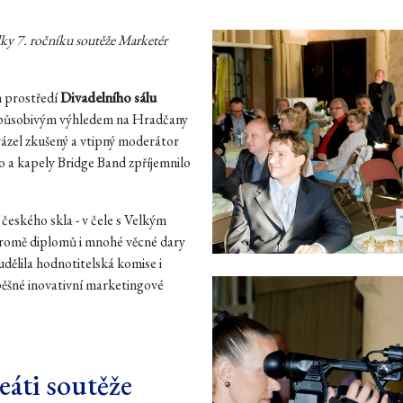
dky 7. ročníku soutěže Marketér
m prostředí
Divadelního sálu
 působivým výhledem na Hradčany
ázel zkušený a vtipný moderátor
 a kapely Bridge Band zpříjemnilo
 českého skla - v čele s Velkým
romě diplomů i mnohé věcné dary
dělila hodnotitelská komise i
pěšné inovativní marketingové
eáti soutěže