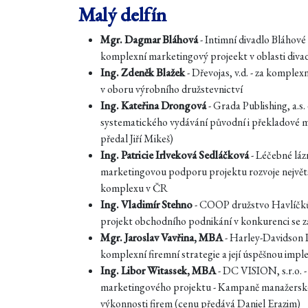
Malý delfín
Mgr. Dagmar Bláhová
- Intimní divadlo Bláhové 
komplexní marketingový projeekt v oblasti divad
Ing. Zdeněk Blažek
- Dřevojas, v.d. - za komple
v oboru výrobního družstevnictví
Ing. Kateřina Drongová
- Grada Publishing, a.s.
systematického vydávání původní i překladové m
předal Jiří Mikeš)
Ing. Patricie Irlveková Sedláčková
- Léčebné lázn
marketingovou podporu projektu rozvoje největš
komplexu v ČR
Ing. Vladimír Stehno
- COOP družstvo Havlíčků
projekt obchodního podnikání v konkurenci se z
Mgr. Jaroslav Vavřina, MBA
- Harley-Davidson P
komplexní firemní strategie a její úspěšnou imp
Ing. Libor Witassek, MBA
- DC VISION, s.r.o. -
marketingového projektu - Kampaně manažerské
výkonnosti firem (cenu předává Daniel Erazim)