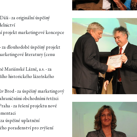
Dáši - za originální úspěšný
elnictví
xní projekt marketingové koncepce
 - za dlouhodobě úspěšný projekt
arketingové literatury (cenu
ě Mariánské Lázně, a.s. - za
ího historického lázeňského
v Brod - za úspěšný marketingový
ahraničními obchodními řetězci
raha - za řešení projektu nové
lementaci
 za úspěšné uplatnění
ho poradenství pro zvýšení