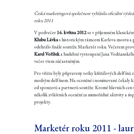
Česká marketingová společnost vyhlásila oficiální výsle
roku 2011
V podvečer
16. května 2012
se v příjemném klasické
Klubu Lávka
s historickým rámcem Karlova mostu a
odehrálo finále soutěže Marketér roku. Večerem prov
Karel Voříšek
a hudební vystoupení Jana Vodňanského
večer všem zúčastněným.
Pro vítěze byly připraveny sošky křišťálových delfínů z
modrým delfínem. Na oceněné i nominované čekaly k
od sponzorů a partnerů soutěže. Kromě hlavních cen u
několik zvláštních ocenění za mimořádné aktivity a ús
projekty.
Marketér roku 2011 - laur