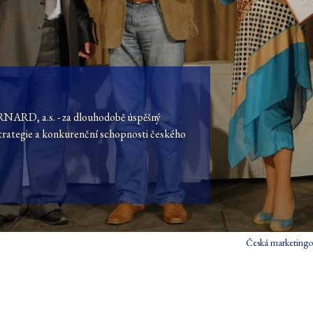
ERNARD, a.s. - za dlouhodobě úspěšný
trategie a konkurenční schopnosti českého
Česká marketingo