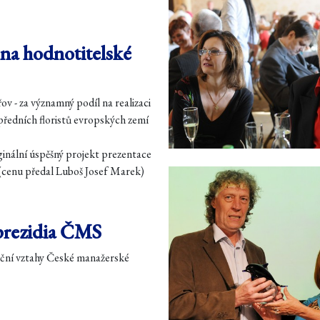
na hodnotitelské
ov - za významný podíl na realizaci
ředních floristů evropských zemí
ginální úspěšný projekt prezentace
 (cenu předal Luboš Josef Marek)
prezidia ČMS
iční vztahy České manažerské