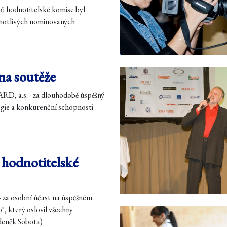
nů hodnotitelské komise byl
dnotlivých nominovaných
na soutěže
D, a.s. - za dlouhodobě úspěšný
egie a konkurenční schopnosti
 hodnotitelské
- za osobní účast na úspěšném
, který oslovil všechny
deněk Sobota)