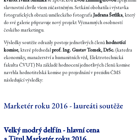
slavnostní chvíle všem zúčastněným. Setkání obohatila i výstavka
fotografických obrazů uměleckého fotografa
Jadrana Šetlíka
, který
do své galerie připravuje nový projekt Významných osobností
českého marketingu.
Výsledky soutěže odrazily postoje jednotlivých členů
hodnotící
komise
, které předsedal
prof. Ing. Gustav Tomek, DrSc.
(katedra
ekonomiky, manažerství a humanitních věd, Elektrotechnická
fakulta ČVUT) Na základě hodnocení jednotlivých členů komise
navrhla hodnotitelská komise po projednání v prezidiu ČMS
následující výsledky:
Marketér roku 2016 - laureáti soutěže
Velký modrý delfín - hlavní cena
a Titul Marketér roku 2016