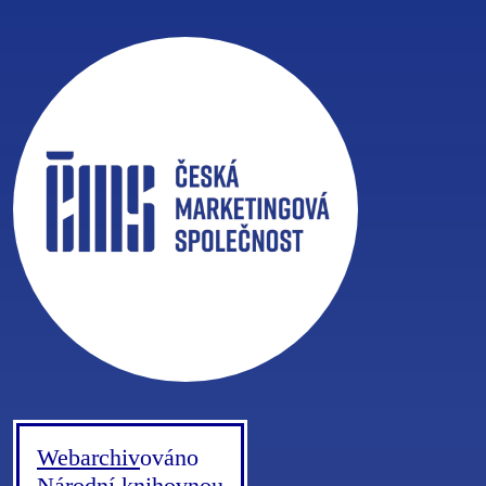
Webarchiv
ováno
Národní knihovnou