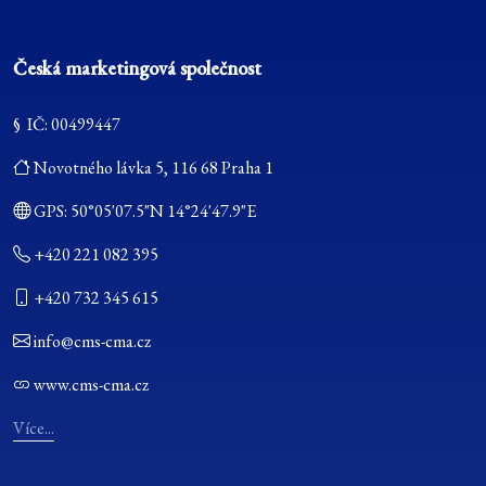
Česká marketingová společnost
§ IČ: 00499447
Novotného lávka 5, 116 68 Praha 1
GPS:
50°05'07.5"N 14°24'47.9"E
+420 221 082 395
+420 732 345 615
info@cms-cma.cz
www.cms-cma.cz
Více...