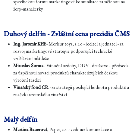
specifickou formu marketingové komunikace zaměřenou na
ženy-manažerky
Duhový delfín - Zvláštní cena prezidia ČMS
Ing. Jaromír Kříž
- Merkur toys, s.r.o - ředitel a jednatel - za
rozvoj marketingové strategie podporující technické
vzdělávání mládeže
Miroslav Šorma
- Vánoční ozdoby, DUV - družstvo - předseda -
za úspěšnou inovaci produktů charakterizujících českou
výrobní tradici
Vinařský fond ČR
- za strategii posilující hodnotu produktů a
značek tuzemského vinařství
Malý delfín
Martina Bauerová
, Papei, a.s. - vedoucí komunikace a