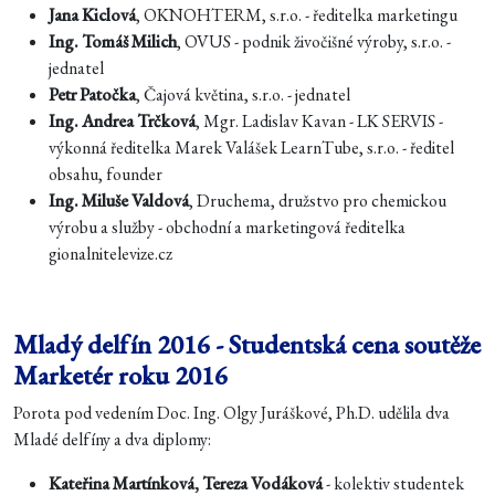
Jana Kiclová
, OKNOHTERM, s.r.o. - ředitelka marketingu
Ing. Tomáš Milich
, OVUS - podnik živočišné výroby, s.r.o. -
jednatel
Petr Patočka
, Čajová květina, s.r.o. - jednatel
Ing. Andrea Trčková
, Mgr. Ladislav Kavan - LK SERVIS -
výkonná ředitelka Marek Valášek LearnTube, s.r.o. - ředitel
obsahu, founder
Ing. Miluše Valdová
, Druchema, družstvo pro chemickou
výrobu a služby - obchodní a marketingová ředitelka
gionalnitelevize.cz
Mladý delfín 2016 - Studentská cena soutěže
Marketér roku 2016
Porota pod vedením Doc. Ing. Olgy Juráškové, Ph.D. udělila dva
Mladé delfíny a dva diplomy:
Kateřina Martínková, Tereza Vodáková
- kolektiv studentek