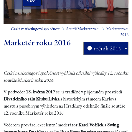
Více...
Česká marketingová společnost
Soutěž Marketér roku
Marketér roku
2016
Marketér roku 2016
Česká marketingová společnost vyhlásila oficiální výsledky 12. ročníku
soutěže Marketér roku 2016.
V podvečer
18. května 2017
se již tradičně v příjemném prostředí
Divadelního sálu Klubu Lávka
s historickým rámcem Karlova
mostu a působivým výhledem na Hradčany odehrálo finále soutěže
12. ročníku Marketér roku 2016.
Večerem provázel excelentní moderátor
Karel Voříšek
a
Swing
kvartet Ivana Smažíka
se zpěvačkou
Evou Emmingerovou
zpříjemnil